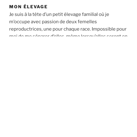
MON ÉLEVAGE
Je suis à la tête d’un petit élevage familial où je
m’occupe avec passion de deux femelles
reproductrices, une pour chaque race. Impossible pour
moi de me séparer d’elles, même lorsqu’elles seront en
retraite, ce qui signifie que mon élevage devra
malheureusement s’éteindre prochainement, à mon
grand regret. J’ai également gardé un mâle de ma
première portée, nommé Silver. À sa naissance, il a
manqué d’oxygène, ce qui lui a laissé un handicap.
Malgré cela, il est la mascotte de l’élevage et adore
s’occuper des chatons, même si son côté un peu
brusque transparaît parfois. Passionnée par les
chatons, j’adore les voir grandir, les éduquer aux côtés
de leur maman et observer leur évolution. En tant
qu’assistante vétérinaire, la santé de mes animaux est
une priorité absolue. J’ai la chance de pouvoir compter
sur une équipe vétérinaire exceptionnelle et des