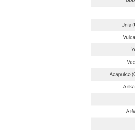
Ubb
Unia 
Vulca
Y
Vad
Acapulco (
Ankar
Arè