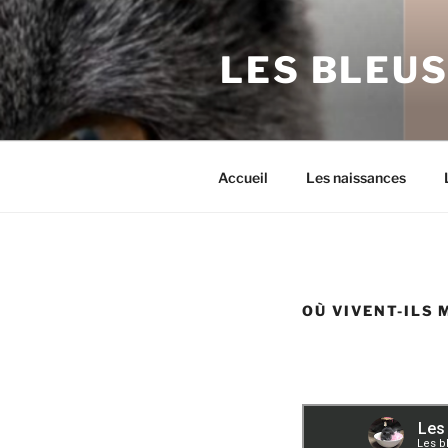
Aller
au
LES BLEU
contenu
principal
Accueil
Les naissances
OÙ VIVENT-ILS